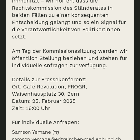
Immunität – wir hoffen, dass die
Rechtskommission des Ständerates in
beiden Fällen zu einer konsequenten
de
en
fr
Entscheidung gelangt und so ein Signal für
die Verantwortlichkeit von Politiker:innen
setzt.
Am Tag der Kommissionssitzung werden wir
öffentlich Stellung beziehen und stehen für
individuelle Anfragen zur Verfügung.
Details zur Pressekonferenz:
Ort: Café Revolution, PROGR,
Waisenhausplatz 30, Bern
Datum: 25. Februar 2025
Zeit: 16:00 Uhr
Für individuelle Anfragen:
Samson Yemane (fr)
samson.yemane@eritreischer-medienbund.ch