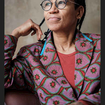
Memorial
de
en
fr