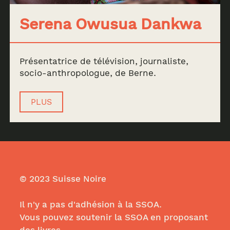
Serena Owusua Dankwa
Présentatrice de télévision, journaliste,
socio-anthropologue, de Berne.
PLUS
© 2023 Suisse Noire
Il n'y a pas d'adhésion à la SSOA.
Vous pouvez soutenir la SSOA en proposant
des livres,