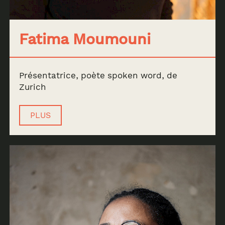
Fatima Moumouni
Présentatrice, poète spoken word, de
Zurich
PLUS
Archive
News & Events
AOSN